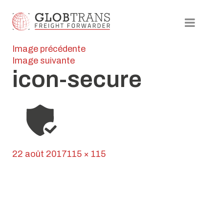
Image précédente
Image suivante
icon-secure
Publié
Taille
22 août 2017
115 × 115
le
Navigation
réelle
Published in
Globroll
de
l’article