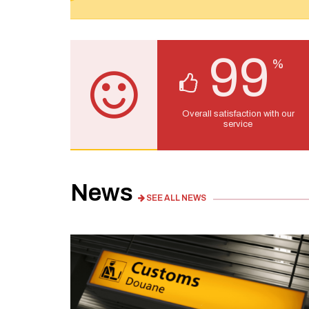
99
%
Overall satisfaction with our
service
News
SEE ALL NEWS