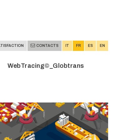
TISFACTION
CONTACTS
IT
FR
ES
EN
WebTracing©_Globtrans
TISFACTION
CONTACTS
IT
FR
ES
EN
WebTracing©_Globtrans