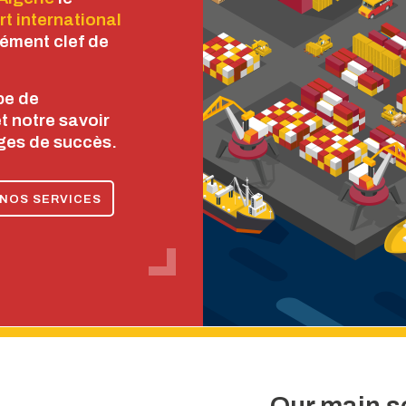
T
rt international
lément clef de
e
n conteneur
emorque
aux ports
jets
es et engins
ntée et non
pe de
et notre savoir
ages de succès.
NOS SERVICES