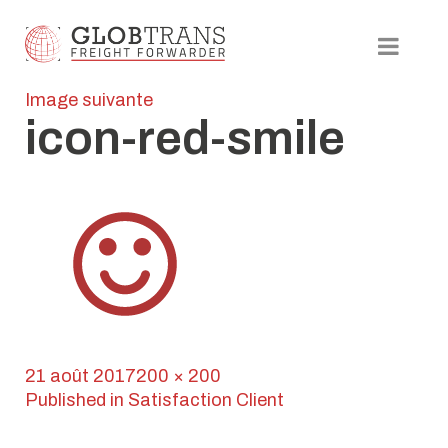
Image suivante
icon-red-smile
Publié
Taille
21 août 2017
200 × 200
le
Navigation
réelle
Published in
Satisfaction Client