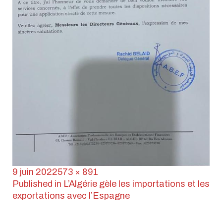
Publié
Taille
9 juin 2022
573 × 891
le
Navigation
réelle
Published in
L’Algérie gèle les importations et les
exportations avec l’Espagne
de