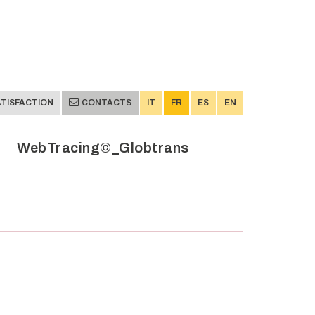
TISFACTION
CONTACTS
IT
FR
ES
EN
WebTracing©_Globtrans
TISFACTION
CONTACTS
IT
FR
ES
EN
WebTracing©_Globtrans