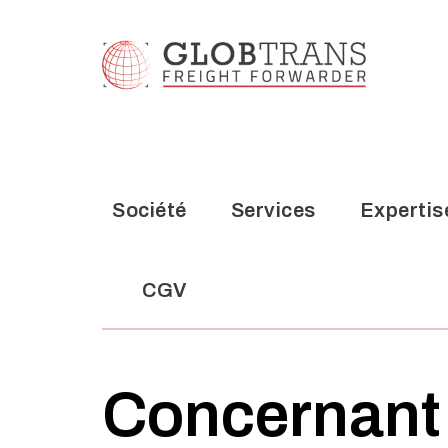
Société
Services
Expertis
CGV
Société
Services
Expertis
CGV
Concernant 