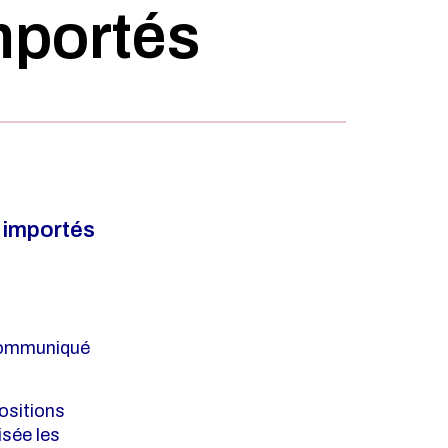
mportés
 importés
 communiqué
positions
isée les