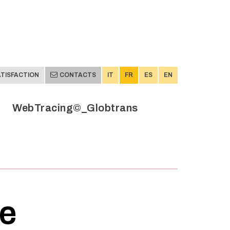
TISFACTION
CONTACTS
IT
FR
ES
EN
WebTracing©_Globtrans
TISFACTION
CONTACTS
IT
FR
ES
EN
WebTracing©_Globtrans
se